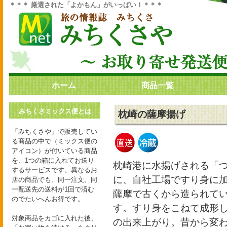
＊＊＊ 厳選された「よかもん」がいっぱい！＊＊＊
ホーム
商品一覧
みちくさミックス便とは
枕崎の薩摩揚げ
「みちくさや」で販売してい
る商品の中で（ミックス便の
アイコン）が付いている商品
を、1つの箱に入れてお送り
枕崎港に水揚げされる「
するサービスです。異なるお
に、自社工場ですり身に
店の商品でも、同一注文、同
一配送先の送料が1回で済む
薩摩で古くから造られて
のでたいへんお得です。
す。すり身をこねて成形
対象商品をカゴに入れた後、
の出来上がり。昔から変