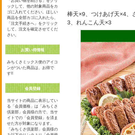
「お買い物を続ける」をクリ
ックして、他の対象商品をカ
ゴに入れてください。ほしい
棒天×9、つけあげ天×4、
商品を全部カゴに入れたら、
3、れんこん天×3
「注文手続きへ」をクリック
して、注文を確定させてくだ
さい。
お買い得情報
みちくさミックス便のアイコ
ンがついた商品は、お得で
す!!
会員登録
当サイトの商品に表示してい
る「会員価格」は「みちくさ
倶楽部」会員様の方で、当サ
イトでの「会員登録」を済ま
せた方が対象になります。
「みちくさ倶楽部」会員様の
み以下のリンクより「会員登