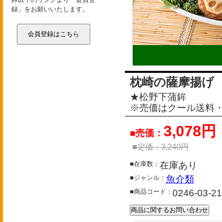
録」をお願いいたします。
会員登録はこちら
枕崎の薩摩揚げ
★松野下蒲鉾
※売価はクール送料
3,078円
■売価：
■定価：
3,240
円
■在庫数：
在庫あり
■ジャンル：
魚介類
■商品コード：
0246-03-2